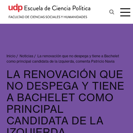
Inicio
/
Noticias
/
La renovación que no despega y tiene a Bachelet
como principal candidata de la izquierda, comenta Patricio Navia
LA RENOVACIÓN QUE
NO DESPEGA Y TIENE
A BACHELET COMO
PRINCIPAL
CANDIDATA DE LA
IZQUIERDA,