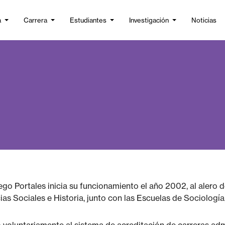
a
Carrera
Estudiantes
Investigación
Noticias
iego Portales inicia su funcionamiento el año 2002, al alero
as Sociales e Historia, junto con las Escuelas de Sociología,