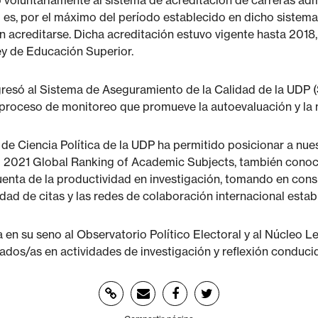
ió voluntariamente al sistema de acreditación de carreras a
 es, por el máximo del período establecido en dicho sistema. 
en acreditarse. Dicha acreditación estuvo vigente hasta 2018,
ey de Educación Superior.
ngresó al Sistema de Aseguramiento de la Calidad de la UDP (
 proceso de monitoreo que promueve la autoevaluación y la
de Ciencia Política de la UDP ha permitido posicionar a nues
el 2021 Global Ranking of Academic Subjects, también cono
enta de la productividad en investigación, tomando en consid
dad de citas y las redes de colaboración internacional estab
en su seno al Observatorio Político Electoral y al Núcleo Le
ados/as en actividades de investigación y reflexión conduci