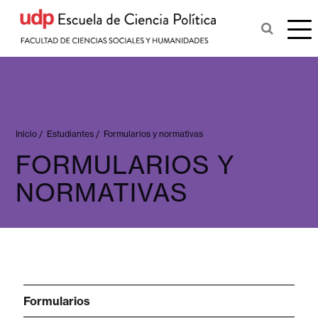
Inicio
/
Estudiantes
/
Formularios y normativas
FORMULARIOS Y
NORMATIVAS
Formularios