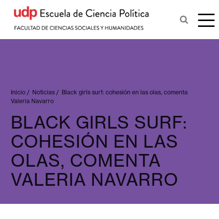
Inicio
/
Noticias
/
Black girls surf: cohesión en las olas, comenta
Valeria Navarro
BLACK GIRLS SURF:
COHESIÓN EN LAS
OLAS, COMENTA
VALERIA NAVARRO