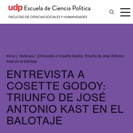
Inicio
/
Noticias
/
Entrevista a Cosette Godoy: Triunfo de José Antonio
Kast en el balotaje
ENTREVISTA A
COSETTE GODOY:
TRIUNFO DE JOSÉ
ANTONIO KAST EN EL
BALOTAJE