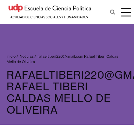
Inicio
/
Noticias
/
rafaeltiberi220@gmail.com
Rafael Tiberi Caldas
Mello de Oliveira
RAFAELTIBERI220@GM
RAFAEL TIBERI
CALDAS MELLO DE
OLIVEIRA