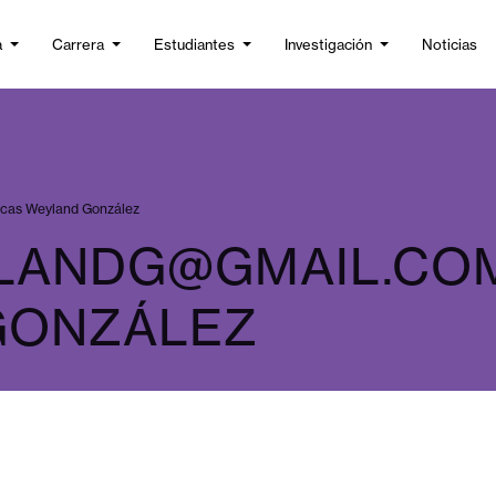
a
Carrera
Estudiantes
Investigación
Noticias
cas Weyland González
LANDG@GMAIL.CO
GONZÁLEZ