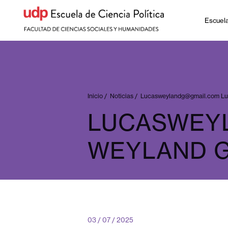
Escuel
Inicio
/
Noticias
/
Lucasweylandg@gmail.com
Lu
LUCASWEY
WEYLAND 
03 / 07 / 2025