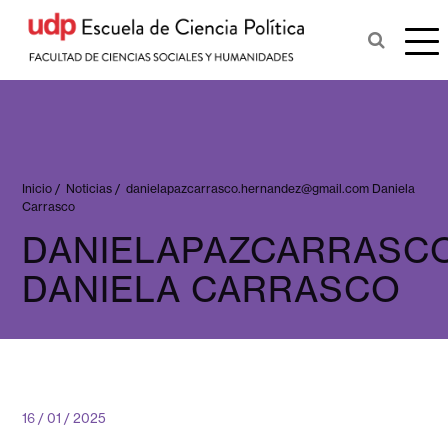
Inicio
/
Noticias
/
danielapazcarrasco.hernandez@gmail.com
Daniela
Carrasco
DANIELAPAZCARRASC
DANIELA CARRASCO
16 / 01 / 2025