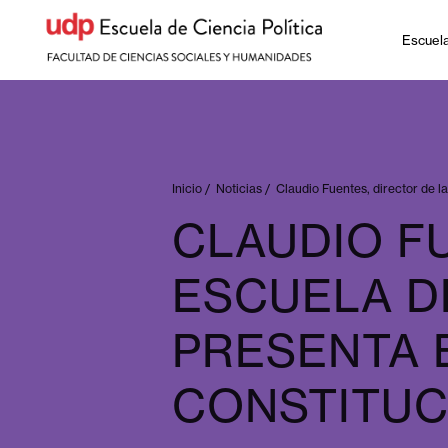
Escuel
Inicio
/
Noticias
/
Claudio Fuentes, director de l
CLAUDIO F
ESCUELA DE
PRESENTA 
CONSTITUC