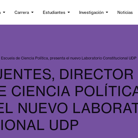
a
Carrera
Estudiantes
Investigación
Noticias
a Escuela de Ciencia Política, presenta el nuevo Laboratorio Constitucional UDP
UENTES, DIRECTOR 
 CIENCIA POLÍTICA
EL NUEVO LABORA
IONAL UDP